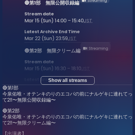
Streaming
🔴第1部 無限公開収録編
Stream date
Mar 15 (Sun) 14:00 – 15:40
JST
Latest Archive End Time
Mar 22 (Sun) 23:59
JST
Streaming
🔵第2部 無限クリーム編
Stream date
Mar 15 (Sun) 16:30 – 18:10
JST
Latest Archive End Time
Show all streams
Mar 22 (Sun) 23:59
JST
🔴第1部
今泉佑唯・オテンキのりのエコパの前にナルゲキに連れてっ
て2‼〜無限公開収録編〜
🔵第2部
今泉佑唯・オテンキのりのエコパの前にナルゲキに連れてっ
て2‼〜無限クリーム編〜
【出演者】