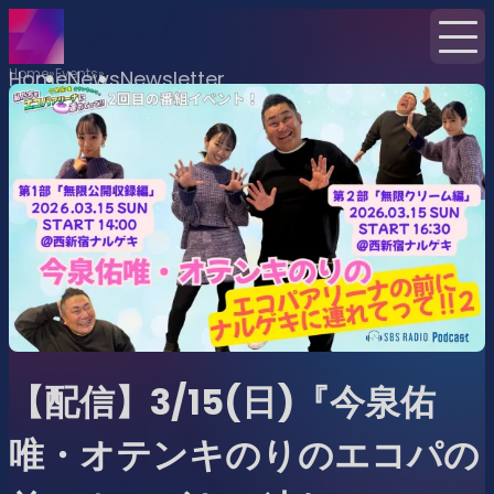
Home
Events
Home
News
Newsletter
【配信】3/15(日)『今泉佑
唯・オテンキのりのエコパの