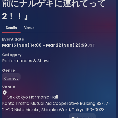
前にナルゲキに連れてって
2！！』
Details
Venue
Event date
Mar 15 (Sun) 14:00 – Mar 22 (Sun) 23:59
JST
Category
Performances & Shows
Genre
Comedy
Venue
Sekikokyo Harmonic Hall
Kanto Traffic Mutual Aid Cooperative Building B2F, 7-
21-20 Nishishinjuku, Shinjuku Ward, Tokyo 160-0023