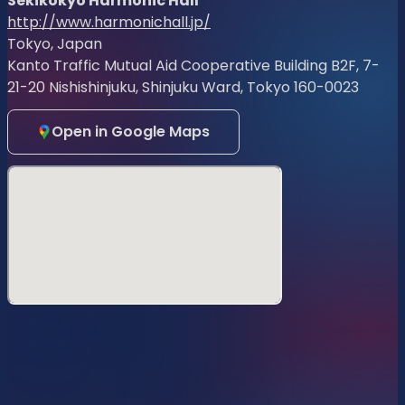
Sekikokyo Harmonic Hall
の番組イベントです！
http://www.harmonichall.jp/
前回のイベントよりさらにパワーアップ！リスナーの皆さん
Tokyo, Japan
と一緒に盛り上がれる企画をご用意しています。
Kanto Traffic Mutual Aid Cooperative Building B2F, 7-
最終目標のエコパアリーナの前に、東京・西新宿ナルゲキで
21-20 Nishishinjuku, Shinjuku Ward, Tokyo 160-0023
一緒に楽しみましょう。
Open in Google Maps