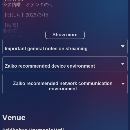
今泉佑唯、オテンキのり
【日にち】2026/3/15
【時間】
🔴第1部
Show more
開場13:30~
開演14:00~
Important general notes on streaming
🔵第2部
開場16:00~
開演16:30~
Zaiko recommended device environment
【会場】
西新宿ナルゲキ
Zaiko recommended network communication
environment
【配信料金】
各部2,000円
通し3,000円
Venue
SBSラジオ podcatst番組「今泉佑唯・オテンキのりの私た
ちをエコパアリーナに連れてって‼」昨年7月に続き、2回目